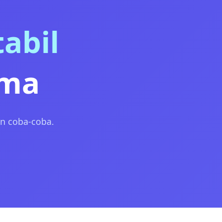
abil
ama
an coba-coba.