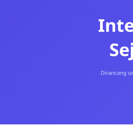
Int
Se
Dirancang un