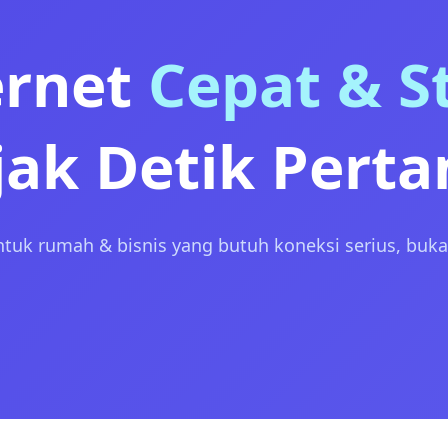
ernet
Cepat & St
jak Detik Pert
tuk rumah & bisnis yang butuh koneksi serius, buk